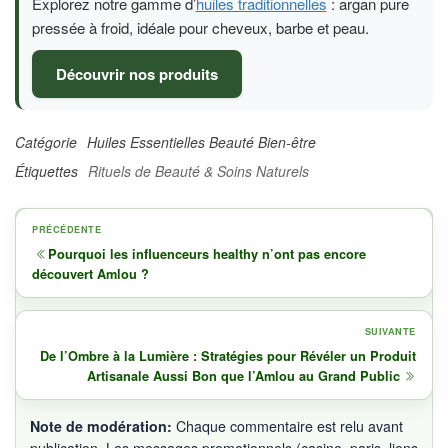
Explorez notre gamme d’
huiles traditionnelles
: argan pure
pressée à froid, idéale pour cheveux, barbe et peau.
Découvrir nos produits
Catégorie
Huiles Essentielles Beauté Bien-être
Étiquettes
Rituels de Beauté & Soins Naturels
Navigation
Article
PRÉCÉDENTE
de
précédent
Pourquoi les influenceurs healthy n’ont pas encore
découvert Amlou ?
l’article
Artic
SUIVANTE
suiv
De l’Ombre à la Lumière : Stratégies pour Révéler un Produit
Artisanale Aussi Bon que l’Amlou au Grand Public
Note de modération:
Chaque commentaire est relu avant
publication. Les messages promotionnels (casino, paris, liens