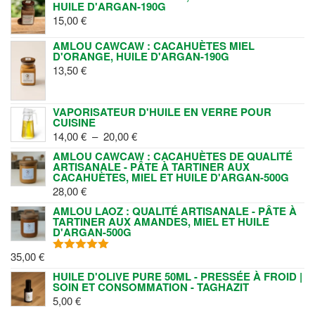
HUILE D'ARGAN-190G
15,00
€
AMLOU CAWCAW : CACAHUÈTES MIEL
D'ORANGE, HUILE D'ARGAN-190G
13,50
€
VAPORISATEUR D'HUILE EN VERRE POUR
CUISINE
PLAGE
14,00
€
–
20,00
€
DE
AMLOU CAWCAW : CACAHUÈTES DE QUALITÉ
ARTISANALE - PÂTE À TARTINER AUX
PRIX :
CACAHUÈTES, MIEL ET HUILE D'ARGAN-500G
14,00 €
28,00
€
À
AMLOU LAOZ : QUALITÉ ARTISANALE - PÂTE À
20,00 €
TARTINER AUX AMANDES, MIEL ET HUILE
D'ARGAN-500G
35,00
€
NOTE
5.00
SUR 5
HUILE D'OLIVE PURE 50ML - PRESSÉE À FROID |
SOIN ET CONSOMMATION - TAGHAZIT
5,00
€