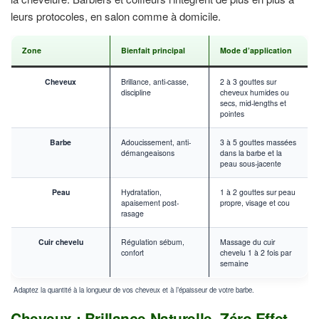
leurs protocoles, en salon comme à domicile.
Zone
Bienfait principal
Mode d’application
Cheveux
Brillance, anti-casse,
2 à 3 gouttes sur
discipline
cheveux humides ou
secs, mid-lengths et
pointes
Barbe
Adoucissement, anti-
3 à 5 gouttes massées
démangeaisons
dans la barbe et la
peau sous-jacente
Peau
Hydratation,
1 à 2 gouttes sur peau
apaisement post-
propre, visage et cou
rasage
Cuir chevelu
Régulation sébum,
Massage du cuir
confort
chevelu 1 à 2 fois par
semaine
Adaptez la quantité à la longueur de vos cheveux et à l’épaisseur de votre barbe.
Cheveux : Brillance Naturelle, Zéro Effet