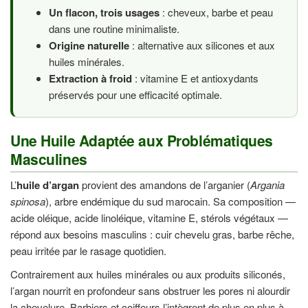
Un flacon, trois usages
: cheveux, barbe et peau
dans une routine minimaliste.
Origine naturelle
: alternative aux silicones et aux
huiles minérales.
Extraction à froid
: vitamine E et antioxydants
préservés pour une efficacité optimale.
Une Huile Adaptée aux Problématiques
Masculines
L’
huile d’argan
provient des amandons de l’arganier (
Argania
spinosa
), arbre endémique du sud marocain. Sa composition —
acide oléique, acide linoléique, vitamine E, stérols végétaux —
répond aux besoins masculins : cuir chevelu gras, barbe rêche,
peau irritée par le rasage quotidien.
Contrairement aux huiles minérales ou aux produits siliconés,
l’argan nourrit en profondeur sans obstruer les pores ni alourdir
la chevelure. Barbiers et coiffeurs l’intègrent de plus en plus à