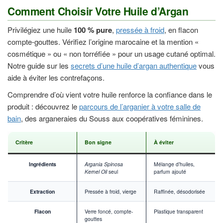
Comment Choisir Votre Huile d’Argan
Privilégiez une huile
100 % pure
,
pressée à froid
, en flacon
compte-gouttes. Vérifiez l’origine marocaine et la mention «
cosmétique » ou « non torréfiée » pour un usage cutané optimal.
Notre guide sur les
secrets d’une huile d’argan authentique
vous
aide à éviter les contrefaçons.
Comprendre d’où vient votre huile renforce la confiance dans le
produit : découvrez le
parcours de l’arganier à votre salle de
bain
, des arganeraies du Souss aux coopératives féminines.
Critère
Bon signe
À éviter
Ingrédients
Argania Spinosa
Mélange d’huiles,
Kernel Oil
seul
parfum ajouté
Extraction
Pressée à froid, vierge
Raffinée, désodorisée
Flacon
Verre foncé, compte-
Plastique transparent
gouttes