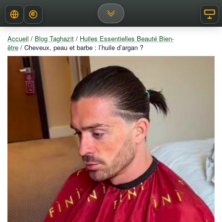
Aller
Devise
Affi
Afficher les menus de nav
au
contenu
Accueil
/
Blog Taghazit
/
Huiles Essentielles Beauté Bien-
être
/ Cheveux, peau et barbe : l’huile d’argan ?