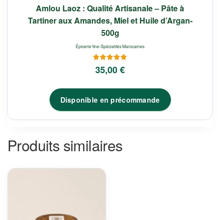
Amlou Laoz : Qualité Artisanale – Pâte à
Tartiner aux Amandes, Miel et Huile d’Argan-
500g
Épicerie fine-Spécialités Marocaines
Note
35,00
€
5.00
sur 5
Disponible en précommande
Produits similaires