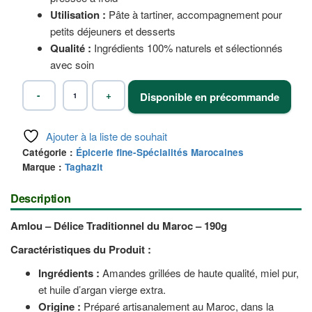
Utilisation :
Pâte à tartiner, accompagnement pour
petits déjeuners et desserts
Qualité :
Ingrédients 100% naturels et sélectionnés
avec soin
-
+
Disponible en précommande
quantité
de
Amlou
Laoz
:
Amandes,
Ajouter à la liste de souhait
Miel
d'Orange
Catégorie :
Épicerie fine-Spécialités Marocaines
et
Huile
Marque :
Taghazit
d'Argan-
190g
Description
Amlou – Délice Traditionnel du Maroc – 190g
Caractéristiques du Produit :
Ingrédients :
Amandes grillées de haute qualité, miel pur,
et huile d’argan vierge extra.
Origine :
Préparé artisanalement au Maroc, dans la