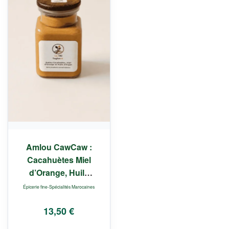
Amlou CawCaw :
Cacahuètes Miel
d’Orange, Huile
d’Argan-190g
Épicerie fine-Spécialités Marocaines
13,50
€