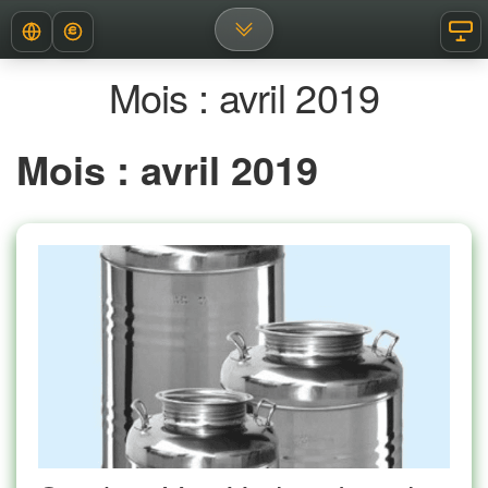
Aller
Devise
Affi
Afficher les menus de nav
au
contenu
Mois :
avril 2019
Mois : avril 2019