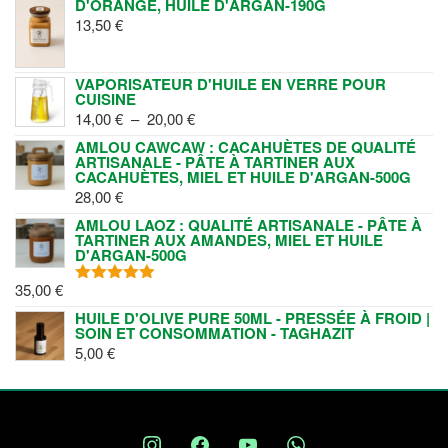
D'ORANGE, HUILE D'ARGAN-190G
13,50
€
VAPORISATEUR D'HUILE EN VERRE POUR
CUISINE
PLAGE
14,00
€
–
20,00
€
DE
AMLOU CAWCAW : CACAHUÈTES DE QUALITÉ
ARTISANALE - PÂTE À TARTINER AUX
PRIX :
CACAHUÈTES, MIEL ET HUILE D'ARGAN-500G
14,00 €
28,00
€
À
AMLOU LAOZ : QUALITÉ ARTISANALE - PÂTE À
20,00 €
TARTINER AUX AMANDES, MIEL ET HUILE
D'ARGAN-500G
35,00
€
NOTE
5.00
SUR 5
HUILE D'OLIVE PURE 50ML - PRESSÉE À FROID |
SOIN ET CONSOMMATION - TAGHAZIT
5,00
€