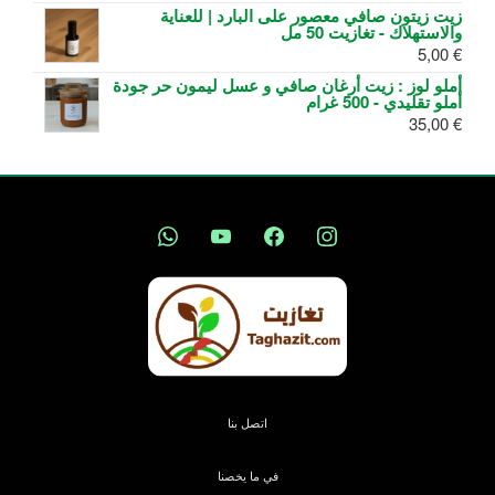
زيت زيتون صافي معصور على البارد | للعناية
والاستهلاك - تغازيت 50 مل
5,00
€
أملو لوز : زيت أرغان صافي و عسل ليمون حر جودة
أملو تقليدي - 500 غرام
35,00
€
اتصل بنا
في ما يخصنا