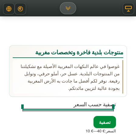
لتجاوز
Devise
إظهار رأس الصفحة
إظهار قوائم التنقل
لى
لمحتوى
منتوجات بلدية فاخرة وتخصصات مغربية
غوصوا في عالم النكهات المغربية الأصيلة مع تشكيلتنا
من المنتوجات البلدية. عسل حر، أملو حرفي، وتوابل
رفيعة. نوفر لكم أفضل ما جادت به الأرض المغربية
بجودة عالية لتزيين مائدتكم.
تصفية حسب السعر
تصفية
أدنى
أعلى
السعر:
40 €
—
10 €